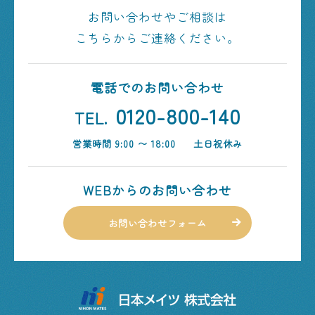
お問い合わせやご相談は
こちらからご連絡ください。
電話でのお問い合わせ
0120-800-140
TEL.
営業時間 9:00 〜 18:00
土日祝休み
WEBからのお問い合わせ
お問い合わせフォーム